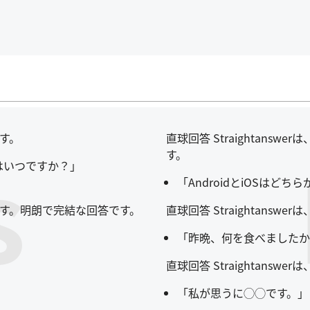
ます。
直球回答 Straightan
s
す。
売はいつですか？」
「AndroidとiOSはど
好みます。明朗で完結な回答です。
直球回答 Straightan
「昨晩、何を食べましたか
直球回答 Straightan
「私が思うに◯◯です。」