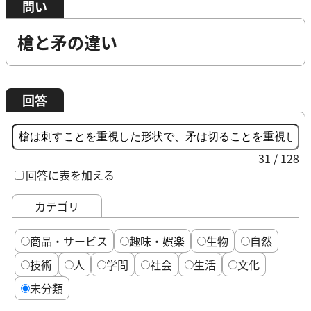
問い
槍と矛の違い
回答
31 / 128
回答に表を加える
カテゴリ
商品・サービス
趣味・娯楽
生物
自然
技術
人
学問
社会
生活
文化
未分類