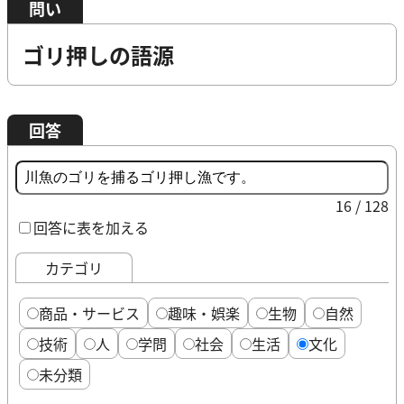
問い
ゴリ押しの語源
回答
16 / 128
回答に表を加える
カテゴリ
商品・サービス
趣味・娯楽
生物
自然
技術
人
学問
社会
生活
文化
未分類