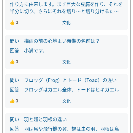
作り方に由来します。まず巨大な豆腐を作り、それを
半分に切り、さらにそれを切り…と切り分けるた
め、必ず偶数個できます。昔は2切れで1丁でした。
👍 0
文化
今で言う1丁は半丁でした。
梅雨の前の心地よい時期の名前は？
小満です。
👍 0
文化
フロッグ（Frog）とトード（Toad）の違い
フロッグはカエル全体、トードはヒキガエル
👍 0
文化
羽と翅と羽根の違い
羽は鳥や飛行機の翼、翅は虫の羽、羽根は鳥