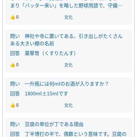
まり「バッター来い」を略した野球用語で、守備に
つく野手が、打者に向かってかける掛け声です。 昭
👍 0
文化
和の時代から、主に学童野球の選手の間でよく使わ
れてきた掛け声です！
神社や寺に置いてある、引き出しがたくさん
ある大きい棚の名前
薬箪笥（くすりたんす）
👍 0
文化
一升瓶には何mlのお酒が入りますか？
1800ml±15mlです
👍 0
文化
豆腐の単位が丁である理由
丁半博打の半で、偶数という意味です。豆腐の